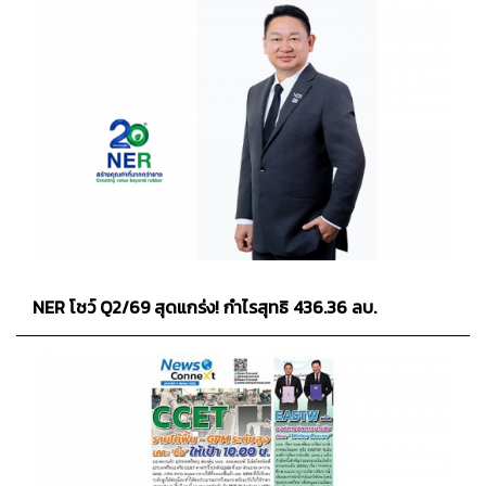
NER โชว์ Q2/69 สุดแกร่ง! กำไรสุทธิ 436.36 ลบ.