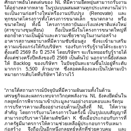
ศักยภาพอันโดดเด่นของ NL ที่มีความยืดหยุ่นสามารถรับงาน
ได้อย่างหลากหลาย ในรูปแบบผสมผสานทุกประเภทงานไม่ว่า
จะเป็นงานก่อสร้างใหม่หรืองานปรับปรุง (Renovate) และ
ทุกขนาดโครงการทั้งโครงการขนาดเล็ก ขนาดกลาง หรือ
ขนาดใหญ่ ทั้งนี้ โครงการสถาบันมะเร็งแห่งชาติแห่งใหม่
(สาขาบางขุนเทียน) ถือเป็นหนึ่งในโครงการขนาดใหญ่ที่
ตอกย้ำความเป็นผู้นำและความเชี่ยวชาญในงานก่อสร้าง
อาคารสถานพยาบาลที่มีความซับซ้อนสูง ซึ่งจะเข้ามาเสริม
ความแข็งแกร่งให้กับบริษัทฯ รองรับการรับรู้รายได้ระยะยาว
ตั้งแต่ปี 2569 ถึง ปี 2574 โดยบริษัทฯ จะเริ่มทยอยรับรู้รายได้
ตั้งแต่ช่วงครึ่งปีหลังของปี 2569 เป็นต้นไป นอกจากนี้ยังส่งผล
ให้ Backlog ของบริษัทฯ ในปัจจุบันทะยานขึ้นไปอยู่ที่ระดับ
มากกว่า 5,500 ล้านบาท ซึ่งสอดคล้องและเป็นไปตามเป้า
หมายการเติบโตที่บริษัทฯ ได้วางไว้
“ภายใต้สถานการณ์ปัจจุบันที่มีความผันผวนทั้งในด้าน
เศรษฐกิจและผลกระทบจากวิกฤตพลังงาน NL ยังคงยึดมั่นใน
กลยุทธ์การพิจารณาเข้าประมูลงานอย่างรอบคอบและรัดกุม
การบริหารความเสี่ยงอย่างรอบด้านเป็นสิ่งที่ NL ให้ความ
สำคัญ โดยการรับงานโครงการในครั้งนี้ เป็นรูปแบบสัญญาที่
สามารถปรับราคาได้ตามดัชนีค่า K ซึ่งเมื่อประกอบกับการที่
ภาครัฐมีมาตรการให้ความช่วยเหลือผู้ประกอบการรับเหมา
ก่อสร้าง จึงถือเป็นอีกหนึ่งกลยุทธ์หลักที่ช่วยควบคุม และ