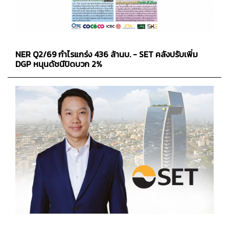
NER Q2/69 กำไรแกร่ง 436 ล้านบ. - SET คลังปรับเพิ่ม
DGP หนุนดัชนีปิดบวก 2%