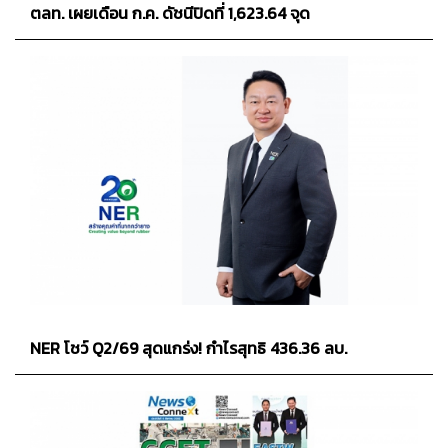
ตลท. เผยเดือน ก.ค. ดัชนีปิดที่ 1,623.64 จุด
NER โชว์ Q2/69 สุดแกร่ง! กำไรสุทธิ 436.36 ลบ.