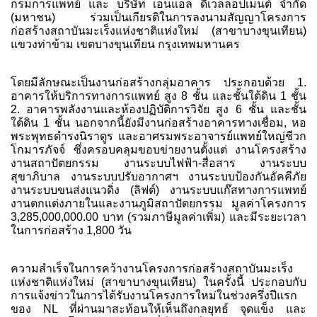
กรมการแพทย์ และ บริษัท เอ็นแอล ดีเวลลอปเมนต์ จำกัด
(มหาชน) ร่วมเป็นเกียรติในการลงนามสัญญาโครงการ
ก่อสร้างสถาบันมะเร็งแห่งชาติแห่งใหม่ (สาขาบางขุนเทียน)
แขวงท่าข้าม เขตบางขุนเทียน กรุงเทพมหานคร
โดยมีลักษณะเป็นงานก่อสร้างกลุ่มอาคาร ประกอบด้วย 1.
อาคารให้บริการทางการแพทย์ สูง 8 ชั้น และชั้นใต้ดิน 1 ชั้น
2. อาคารพลังงานและห้องปฏิบัติการวิจัย สูง 6 ชั้น และชั้น
ใต้ดิน 1 ชั้น นอกจากนี้ยังมีงานก่อสร้างอาคารทางเชื่อม, หอ
พระพุทธดำรงนิราดูร และอาศรมพระอาจารย์แพทย์ใหญ่ชีวก
โกมารภัจจ์ ซึ่งครอบคลุมขอบข่ายงานตั้งแต่ งานโครงสร้าง
งานสถาปัตยกรรม งานระบบไฟฟ้า-สื่อสาร งานระบบ
สุขาภิบาล งานระบบปรับอากาศฯ งานระบบป้องกันอัคคีภัย
งานระบบขนส่งแนวดิ่ง (ลิฟต์) งานระบบแก๊สทางการแพทย์
งานตกแต่งภายในและงานภูมิสถาปัตยกรรม มูลค่าโครงการ
3,285,000,000.00 บาท (รวมภาษีมูลค่าเพิ่ม) และมีระยะเวลา
ในการก่อสร้าง 1,800 วัน
ความสำเร็จในการคว้างานโครงการก่อสร้างสถาบันมะเร็ง
แห่งชาติแห่งใหม่ (สาขาบางขุนเทียน) ในครั้งนี้ ประกอบกับ
การแจ้งข่าวในการได้รับงานโครงการใหม่ในช่วงครึ่งปีแรก
ของ NL ที่ผ่านมาสะท้อนให้เห็นถึงกลยุทธ์ จุดแข็ง และ