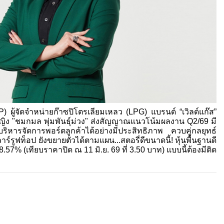
WP) ผู้จัดจำหน่ายก๊าซปิโตรเลียมเหลว (LPG) แบรนด์ “เวิลด์แก๊ส”
ิง "ชมกมล พุ่มพันธุ์ม่วง" ส่งสัญญาณแนวโน้มผลงาน Q2/69 มี
ริหารจัดการพอร์ตลูกค้าได้อย่างมีประสิทธิภาพ ควบคู่กลยุทธ์
ร์รูฟท็อป ยังขยายตัวได้ตามแผน...สตอรี่ดีขนาดนี้! หุ้นพื้นฐานดี
8.57% (เทียบราคาปิด ณ 11 มิ.ย. 69 ที่ 3.50 บาท) แบบนี้ต้องมีติด