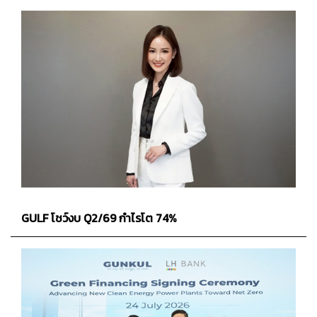
GULF โชว์งบ Q2/69 กำไรโต 74%