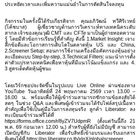
ประหยัดเวลาและเพิ่มความแม่นยำในการตัดสินใจลงทุน
กิจกรรมในครั้งนี้ได้รับเกียรติจาก คุณอภิวัฒน์ ทวีศิริเวทย์
(โค้ชบาส) ผู้เชี่ยวชาญด้านการวิเคราะห์ทางเทคนิคระดับ
สากล เจ้าของคุณวุฒิ CMT และ CFTe มาเป็นผู้ถ่ายทอดความ
รู้ โดยมีหัวข้อการเรียนรู้ที่สำคัญ ดังนี้ 1.Market Insight: เจาะ
ลึกข้อดีและโอกาสการเติบโตในตลาดหุ้น US และ China,
2.Screener Setup: สอนการใช้งานเครื่องมือคัดกรองหุ้นอย่าง
ละเอียดแบบ Step-by-step, 3.Technical Filters: แนะนำการตั้ง
ค่าตัวแปรทางเทคนิคเพื่อหาหุ้นที่มีแนวโน้มแข็งแกร่ง และ 4.
3 สูตรเด็ดคัดหุ้นผู้ชนะ
โดยเวิร์กชอปจะจัดขึ้นในรูปแบบ Live Online ผ่านช่องทาง
YouTube วันอาทิตย์ที่ 24 พฤษภาคม 2569 เวลา 13.00 –
16.00 น. พร้อมเพื่อให้ผู้เข้าร่วมสามารถซักถามข้อสงสัยได้
สดๆ ในช่วง Q&A และพิเศษผู้เข้าร่วมจะได้รับไฟล์สรุปเนื้อหา
สำคัญเพื่อใช้เป็นคู่มือในการลงทุนจริง ลูกค้า Liberator: ลง
ทะเบียนเข้าร่วมฟรีได้ที่
https://forms.office.com/r/8yZV7UdpmR
(ตั้งแต่วันนี้ถึง 21
พ.ค. 69 ก่อนเวลา 12.00 น.) สำหรับผู้ที่ยังไม่มีบัญชี สามารถ
เปิดบัญชีกับ Liberator เพื่อรับสิทธิ์เข้าอบรมและรับเอกสาร
พิเศษได้ที่
https://go.liberator.co.th/xlnX/globalscreener